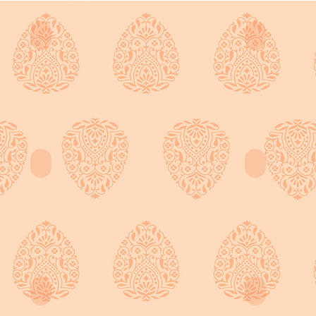
プロフィール
スケジュ
2026/07/24
更
新
日記
参加作品
2026/07/24
2026/06/25
更
更
新
新
X（旧Twitter）
instagra